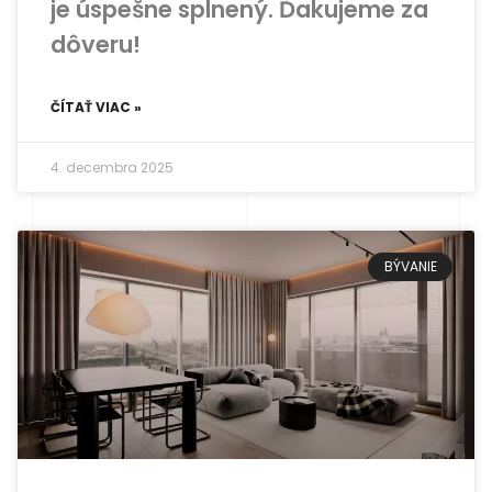
je úspešne splnený. Ďakujeme za
dôveru!
ČÍTAŤ VIAC »
4. decembra 2025
BÝVANIE