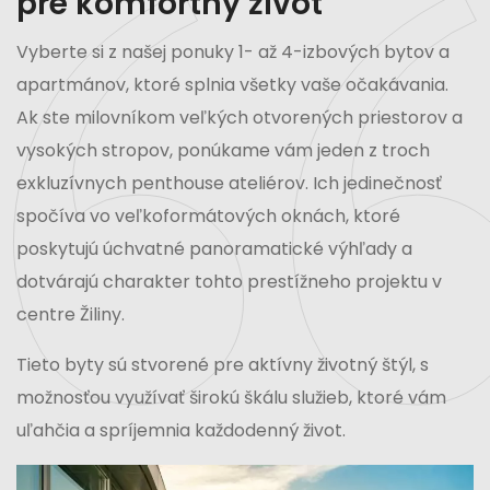
pre komfortný život
Vyberte si z našej ponuky 1- až 4-izbových bytov a
apartmánov, ktoré splnia všetky vaše očakávania.
Ak ste milovníkom veľkých otvorených priestorov a
vysokých stropov, ponúkame vám jeden z troch
exkluzívnych penthouse ateliérov. Ich jedinečnosť
spočíva vo veľkoformátových oknách, ktoré
poskytujú úchvatné panoramatické výhľady a
dotvárajú charakter tohto prestížneho projektu v
centre Žiliny.
Tieto byty sú stvorené pre aktívny životný štýl, s
možnosťou využívať širokú škálu služieb, ktoré vám
uľahčia a spríjemnia každodenný život.