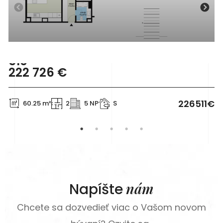
510
222 726
€
226511€
60.25 m²
2
5 NP
S
nám
Napíšte
Chcete sa dozvedieť viac o Vašom novom