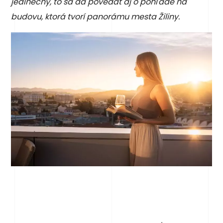
jedinečný, to sa dá povedať aj o pohľade na
budovu, ktorá tvorí panorámu mesta Žiliny.