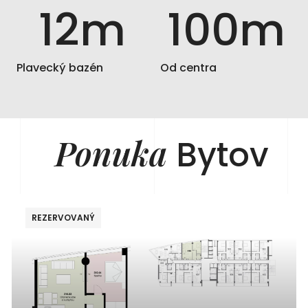
12
m
100
m
Plavecký bazén
Od centra
Ponuka
Bytov
REZERVOVANÝ