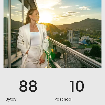
88
10
Bytov
Poschodí