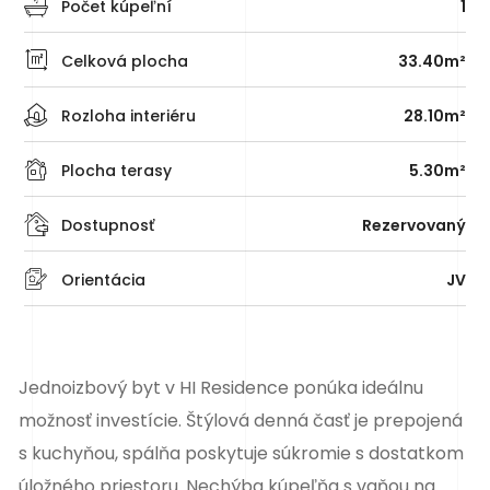
Počet kúpeľní
1
Celková plocha
33.40m²
Rozloha interiéru
28.10m²
Plocha terasy
5.30m²
Dostupnosť
Rezervovaný
Orientácia
JV
Jednoizbový byt v HI Residence ponúka ideálnu
možnosť investície. Štýlová denná časť je prepojená
s kuchyňou, spálňa poskytuje súkromie s dostatkom
úložného priestoru. Nechýba kúpeľňa s vaňou na