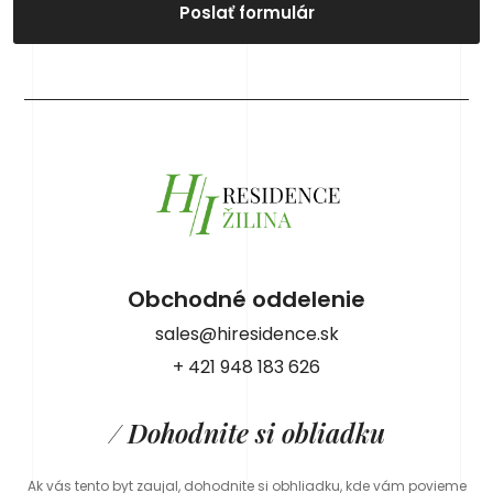
Poslať formulár
Obchodné oddelenie
sales@hiresidence.sk
+ 421 948 183 626
/ Dohodnite si obliadku
Ak vás tento byt zaujal, dohodnite si obhliadku, kde vám povieme