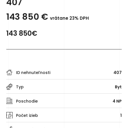
407
143 850
€
vrátane 23% DPH
143 850€
ID nehnuteľnosti
407
Typ
Byt
Poschodie
4 NP
Počet izieb
1