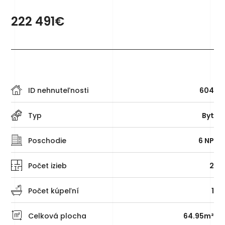
222 491€
ID nehnuteľnosti
604
Typ
Byt
Poschodie
6 NP
Počet izieb
2
Počet kúpeľní
1
Celková plocha
64.95m²