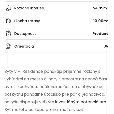
Rozloha interiéru
54.95m²
Plocha terasy
10.00m²
Dostupnosť
Predaný
Orientácia
JV
Byty v HI Residence ponúkajú príjemné rozlohy s
výhľadmi na mesto či hory. Samostatná denná časť
bytu s kuchyňou, jedálenskou časťou a obývačkou
poskytnú pohodlné útočisko pre pár či jednotlivca,
navyše disponujú veľkým
investičným potenciálom
.
Byt môžete po kúpe prenajímať či vložiť