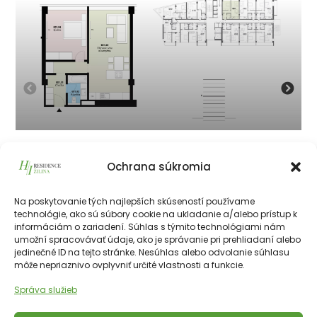
601
Ochrana súkromia
216 207
€
vrátane 23% DPH
216 207
€
Na poskytovanie tých najlepších skúseností používame
technológie, ako sú súbory cookie na ukladanie a/alebo prístup k
informáciám o zariadení. Súhlas s týmito technológiami nám
226511€
55.50 m²
2
6 NP
SV
umožní spracovávať údaje, ako je správanie pri prehliadaní alebo
jedinečné ID na tejto stránke. Nesúhlas alebo odvolanie súhlasu
môže nepriaznivo ovplyvniť určité vlastnosti a funkcie.
Správa služieb