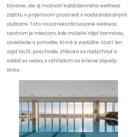
bývanie, ale aj možnosť každodenného wellness
zážitku v príjemnom prostredí s nadštandardnými
službami. Toto novozrekonštruované wellness
centrum je miestom, kde môžete nájsť harmóniu,
osvieženie a pohodlie, ktoré si zaslúžite. Stačí len
vyjsť na 10. poschodie, zhlboka sa nadýchnuť a
oddať sa relaxu s výhľadom na krásne západy
slnka.