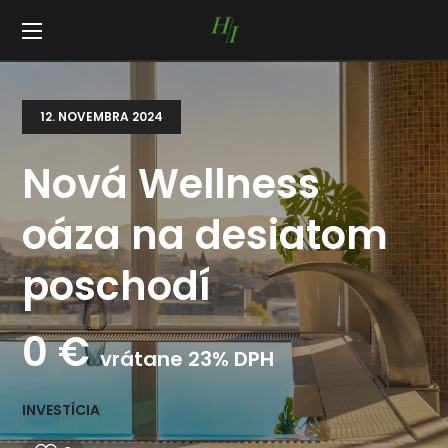
12. NOVEMBRA 2024
Nová Wellness
oáza na desiatom
poschodí
0
€
vrátane 23% DPH
INVESTÍCIA