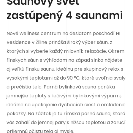
Saunový svet
zastúpený 4 saunami
Nové wellness centrum na desiatom poschodí HI
Residence v Žiline prináša široký výber sáun, z
ktorých si vyberie každý milovník relaxácie. Okrem
fínskych sáun s výhľadom na západ slnka nájdete
aj veľkú fínsku saunu, ideálnu pre skupinový relax s
vysokými teplotami až do 90 °C, ktoré uvoľnia svaly
a prečistia telo. Parná bylinková sauna ponúka
jemnejšie teploty s liečivými bylinkovými výparmi,
ideálne na upokojenie dýchacích ciest a omladenie
pokožky. Na zážitok je tu rímska parná sauna, ktorá
vás zahalí do jemnej pary s nižšou teplotou a zaručí
príjemnú očistu tela aj mysle.