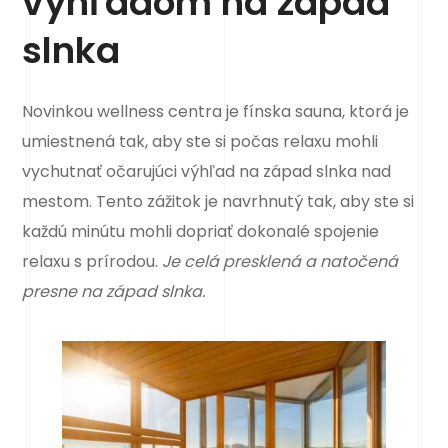
výhľadom na západ
slnka
Novinkou wellness centra je fínska sauna, ktorá je
umiestnená tak, aby ste si počas relaxu mohli
vychutnať očarujúci výhľad na západ slnka nad
mestom. Tento zážitok je navrhnutý tak, aby ste si
každú minútu mohli dopriať dokonalé spojenie
relaxu s prírodou.
Je celá presklená a natočená
presne na západ slnka.