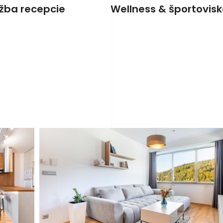
užba recepcie
Wellness & športovis