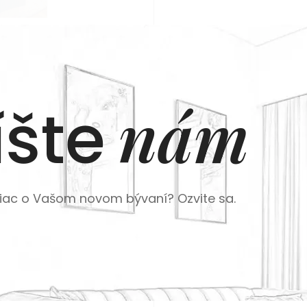
nám
šte
viac o Vašom novom bývaní? Ozvite sa.