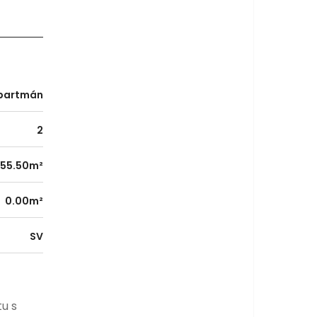
partmán
2
55.50m²
0.00m²
SV
u s