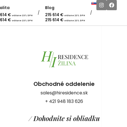
alita
Blog
 614
€
215 614
€
vrátane 23% DPH
vrátane 23% DPH
 614
€
215 614
€
vrátane 23% DPH
vrátane 23% DPH
Obchodné oddelenie
sales@hiresidence.sk
+ 421 948 183 626
/ Dohodnite si obliadku