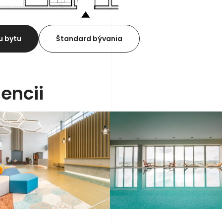
u bytu
Štandard bývania
encii