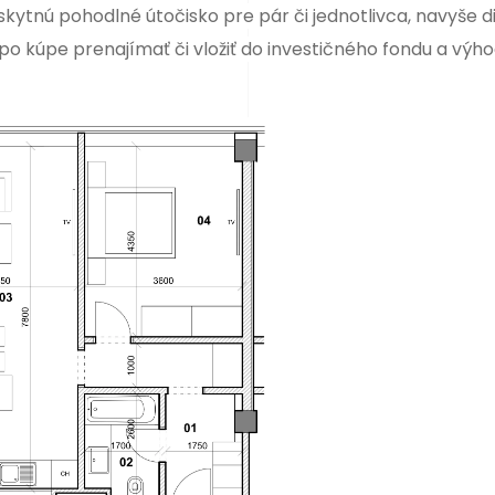
ytnú pohodlné útočisko pre pár či jednotlivca, navyše d
po kúpe prenajímať či vložiť do
investičného fondu a výh