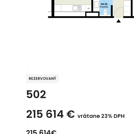
REZERVOVANÝ
502
215 614
€
vrátane 23% DPH
215 614€