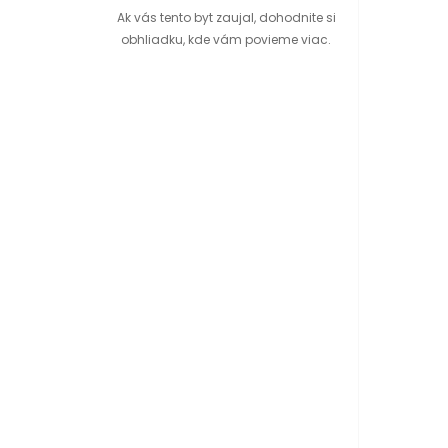
Ak vás tento byt zaujal, dohodnite si
obhliadku, kde vám povieme viac.