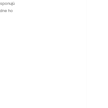
isponujú
odne ho