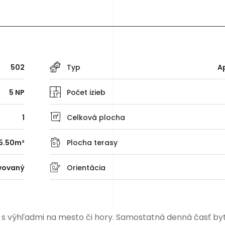
502
Typ
A
5 NP
Počet izieb
1
Celková plocha
5.50m²
Plocha terasy
vovaný
Orientácia
y s výhľadmi na mesto či hory. Samostatná denná časť byt