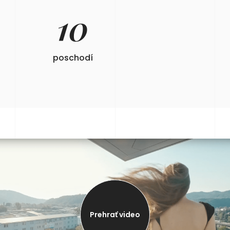
10
poschodí
Prehrať video