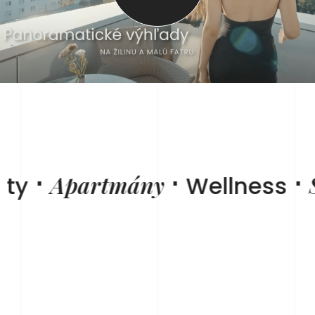
⋅
⋅
⋅
Apartmány
S
ty
Wellness