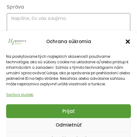
Správa
Ochrana súkromia
Súhlasím so spracovaním
osobných údajov
.
Na poskytovanie tých najlepších skúseností používame
technológie, ako sú súbory cookie na ukladanie a/alebo prístup k
informáciám o zariadení. Súhlas s týmito technológiami nám
Poslať formulár
umožní spracovávať údaje, ako je správanie pri prehliadaní alebo
jedinečné ID na tejto stránke. Nesúhlas alebo odvolanie súhlasu
môže nepriaznivo ovplyvniť určité vlastnosti a funkcie.
Správa služieb
Prijať
Copyright © 2025 Financial Hotels Management.
Správa webu TOMARCO
Odmietnúť
Cookies
GDPR