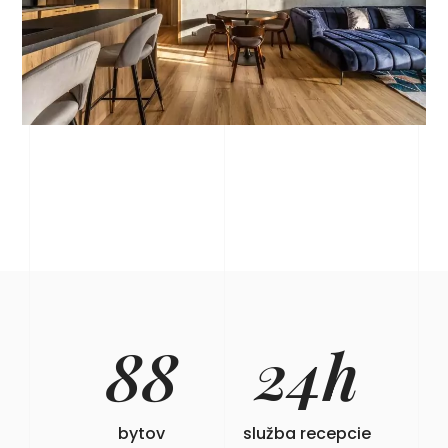
88
24
h
bytov
služba recepcie