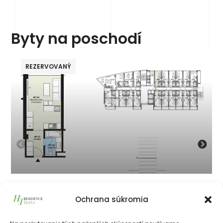
Byty na poschodí
REZERVOVANÝ
401
Ochrana súkromia
134 050
€
vrátane 23% DPH
134 050
€