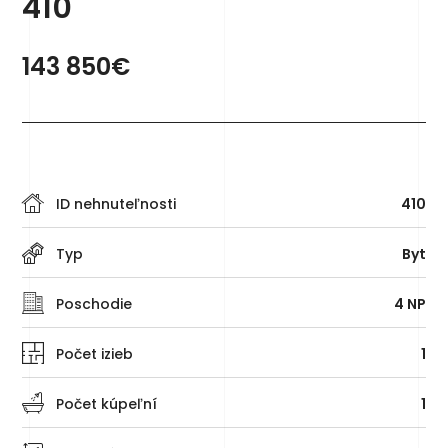
410
143 850€
ID nehnuteľnosti
410
Typ
Byt
Poschodie
4 NP
Počet izieb
1
Počet kúpeľní
1