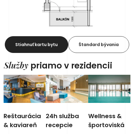
Stiahnuť kartu bytu
Štandard bývania
Služby
priamo v rezidencii
Reštaurácia
24h služba
Wellness &
& kaviareň
recepcie
športoviská