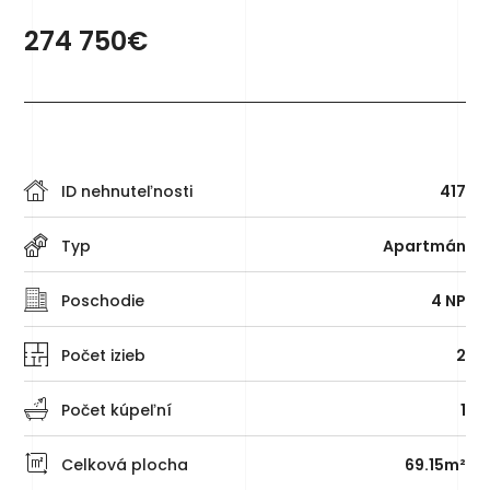
274 750€
ID nehnuteľnosti
417
Typ
Apartmán
Poschodie
4 NP
Počet izieb
2
Počet kúpeľní
1
Celková plocha
69.15m²