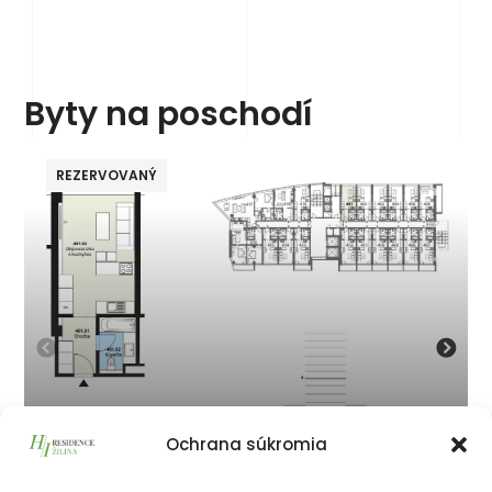
Byty na poschodí
REZERVOVANÝ
Ochrana súkromia
401
134 050
€
vrátane 23% DPH