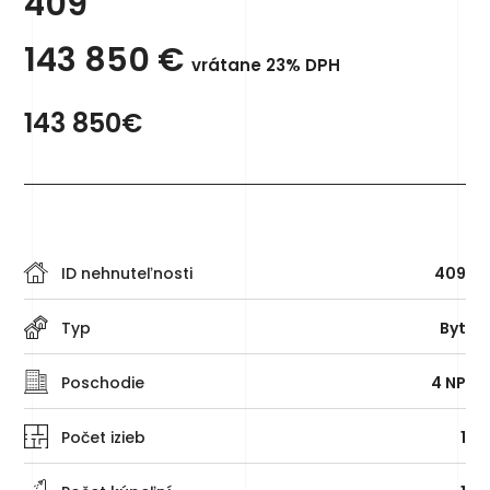
409
143 850
€
vrátane 23% DPH
143 850€
ID nehnuteľnosti
409
Typ
Byt
Poschodie
4 NP
Počet izieb
1