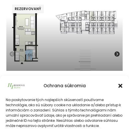
REZERVOVANÝ
401
Ochrana súkromia
134 050
€
vrátane 23% DPH
134 050
€
Na poskytovanie tých najlepších skúseností používame
technológie, ako sú súbory cookie na ukladanie a/alebo prístup k
informáciám o zariadení. Súhlas s týmito technológiami nám
226511€
28.10 m²
1
4 NP
SV
umožní spracovávať údaje, ako je správanie pri prehliadaní alebo
jedinečné ID na tejto stránke. Nesúhlas alebo odvolanie súhlasu
môže nepriaznivo ovplyvniť určité vlastnosti a funkcie.