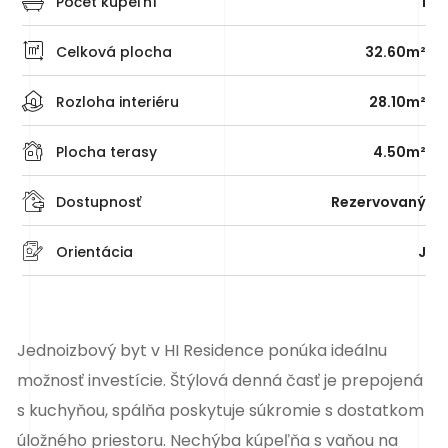
Počet kúpeľní
1
Celková plocha
32.60m²
Rozloha interiéru
28.10m²
Plocha terasy
4.50m²
Dostupnosť
Rezervovaný
Orientácia
J
Jednoizbový byt v HI Residence ponúka ideálnu
možnosť investície. Štýlová denná časť je prepojená
s kuchyňou, spálňa poskytuje súkromie s dostatkom
úložného priestoru. Nechýba kúpeľňa s vaňou na