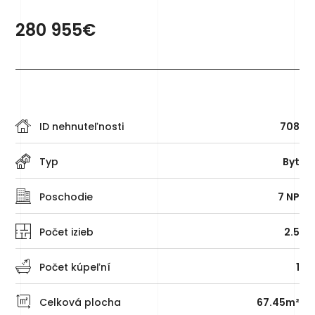
280 955€
ID nehnuteľnosti
708
Typ
Byt
Poschodie
7 NP
Počet izieb
2.5
Počet kúpeľní
1
Celková plocha
67.45m²