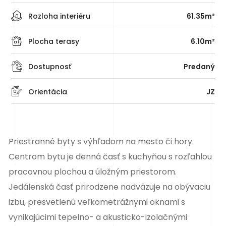
Rozloha interiéru
61.35m²
Plocha terasy
6.10m²
Dostupnosť
Predaný
Orientácia
JZ
Priestranné
byty
s výhľadom na mesto či hory.
Centrom bytu je denná časť s kuchyňou s rozľahlou
pracovnou plochou a úložným priestorom.
Jedálenská časť prirodzene nadväzuje na obývaciu
izbu, presvetlenú veľkometrážnymi oknami s
vynikajúcimi tepelno- a akusticko-izolačnými