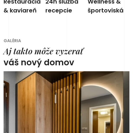
Reštaurácia
24h služba
Wellness &
& kaviareň
recepcie
športoviská
GALÉRIA
Aj takto môže vyzerať
váš nový domov