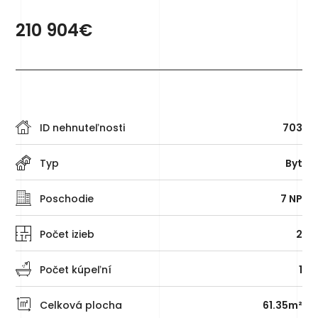
210 904€
ID nehnuteľnosti
703
Typ
Byt
Poschodie
7 NP
Počet izieb
2
Počet kúpeľní
1
Celková plocha
61.35m²