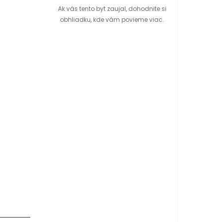
Ak vás tento byt zaujal, dohodnite si
obhliadku, kde vám povieme viac.