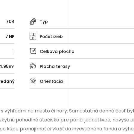
704
Typ
7 NP
Počet izieb
1
Celková plocha
4.95m²
Plocha terasy
redaný
Orientácia
y s výhľadmi na mesto či hory. Samostatná denná časť byt
ytnú pohodlné útočisko pre pár či jednotlivca, navyše d
po kúpe prenajímať či vložiť do
investičného fondu a výh