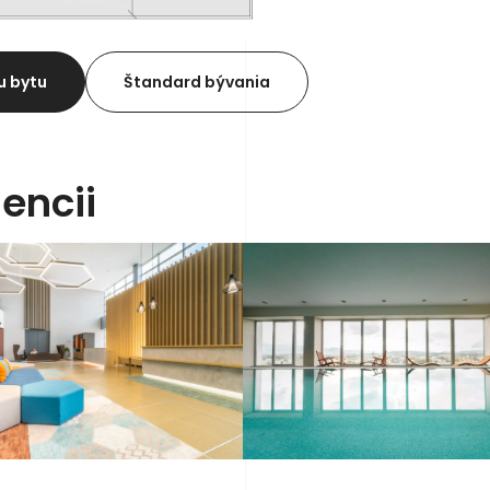
u bytu
Štandard bývania
encii