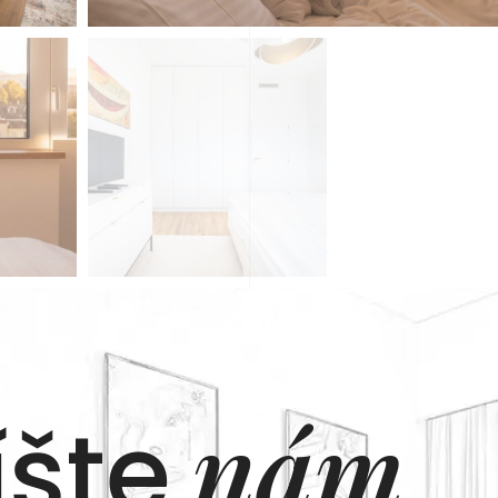
nám
šte