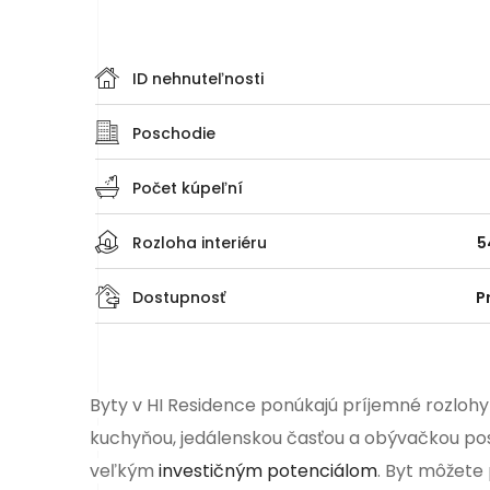
ID nehnuteľnosti
Poschodie
Počet kúpeľní
Rozloha interiéru
5
Dostupnosť
P
Byty v HI Residence ponúkajú príjemné rozloh
kuchyňou, jedálenskou časťou a obývačkou posk
veľkým
investičným potenciálom
. Byt môžete 