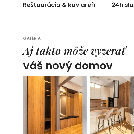
Reštaurácia & kaviareň
24h sl
GALÉRIA
Aj takto môže vyzerať
váš nový domov