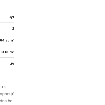
Byt
2
64.95m²
10.00m²
JV
u s
isponujú
odne ho