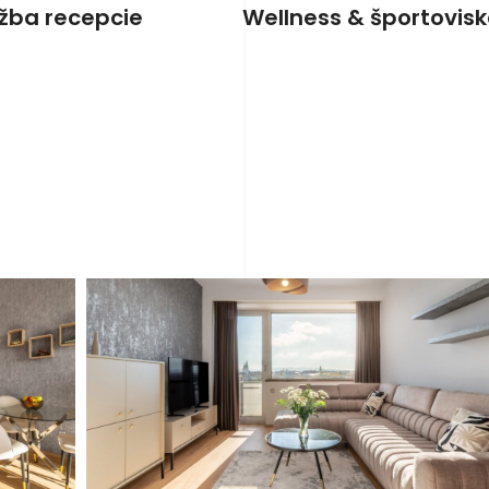
užba recepcie
Wellness & športovis