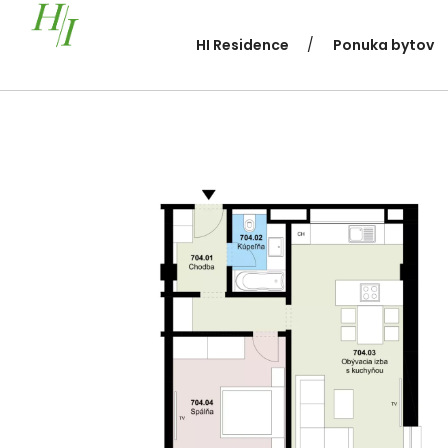
HI Residence
Ponuka bytov