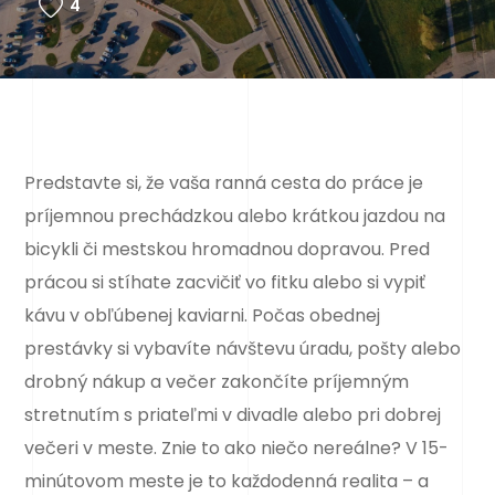
4
Predstavte si, že vaša ranná cesta do práce je
príjemnou prechádzkou alebo krátkou jazdou na
bicykli či mestskou hromadnou dopravou. Pred
prácou si stíhate zacvičiť vo fitku alebo si vypiť
kávu v obľúbenej kaviarni. Počas obednej
prestávky si vybavíte návštevu úradu, pošty alebo
drobný nákup a večer zakončíte príjemným
stretnutím s priateľmi v divadle alebo pri dobrej
večeri v meste. Znie to ako niečo nereálne? V 15-
minútovom meste je to každodenná realita – a