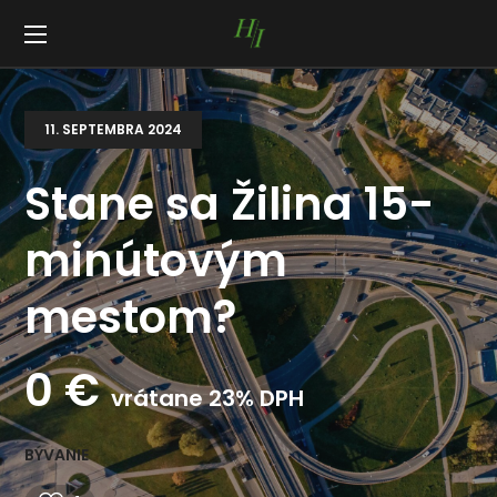
11. SEPTEMBRA 2024
Stane sa Žilina 15-
minútovým
mestom?
0
€
vrátane 23% DPH
BÝVANIE