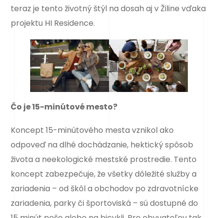
teraz je tento životný štýl na dosah aj v Žiline vďaka
projektu HI Residence.
Čo je 15-minútové mesto?
Koncept 15-minútového mesta vznikol ako
odpoveď na dlhé dochádzanie, hektický spôsob
života a neekologické mestské prostredie. Tento
koncept zabezpečuje, že všetky dôležité služby a
zariadenia – od škôl a obchodov po zdravotnícke
zariadenia, parky či športoviská – sú dostupné do
15 minút pešo alebo na bicykli. Pre obyvateľov tak