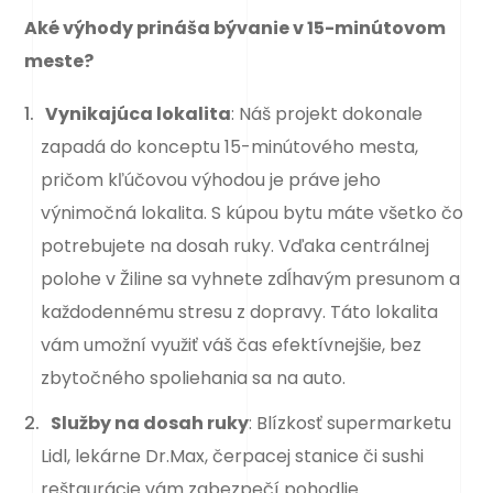
Aké výhody prináša bývanie v 15-minútovom
meste?
Vynikajúca lokalita
: Náš projekt dokonale
zapadá do konceptu 15-minútového mesta,
pričom kľúčovou výhodou je práve jeho
výnimočná lokalita. S kúpou bytu máte všetko čo
potrebujete na dosah ruky. Vďaka centrálnej
polohe v Žiline sa vyhnete zdĺhavým presunom a
každodennému stresu z dopravy. Táto lokalita
vám umožní využiť váš čas efektívnejšie, bez
zbytočného spoliehania sa na auto.
Služby na dosah ruky
: Blízkosť supermarketu
Lidl, lekárne Dr.Max, čerpacej stanice či sushi
reštaurácie vám zabezpečí pohodlie