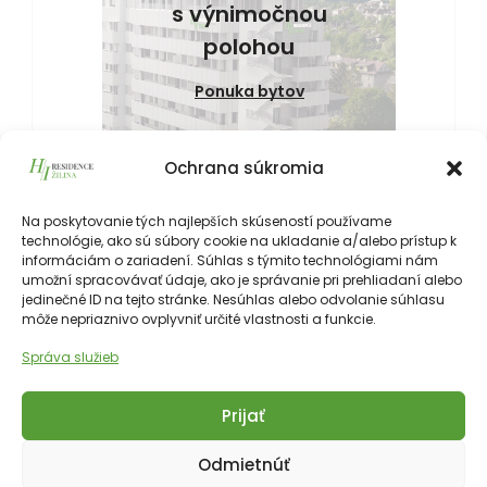
s výnimočnou
polohou
Ponuka bytov
Ochrana súkromia
Na poskytovanie tých najlepších skúseností používame
technológie, ako sú súbory cookie na ukladanie a/alebo prístup k
informáciám o zariadení. Súhlas s týmito technológiami nám
umožní spracovávať údaje, ako je správanie pri prehliadaní alebo
jedinečné ID na tejto stránke. Nesúhlas alebo odvolanie súhlasu
môže nepriaznivo ovplyvniť určité vlastnosti a funkcie.
Správa služieb
Prijať
Copyright © 2025 Financial Hotels Management.
Správa webu TOMARCO
Odmietnúť