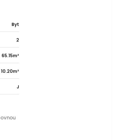
Byt
2
65.15m²
10.20m²
J
acovnou