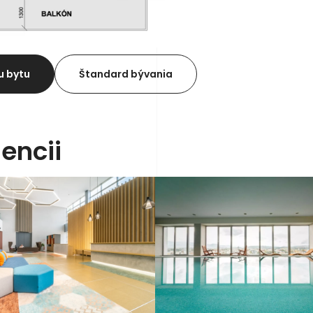
u bytu
Štandard bývania
encii