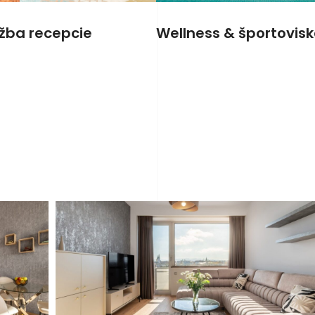
užba recepcie
Wellness & športovis