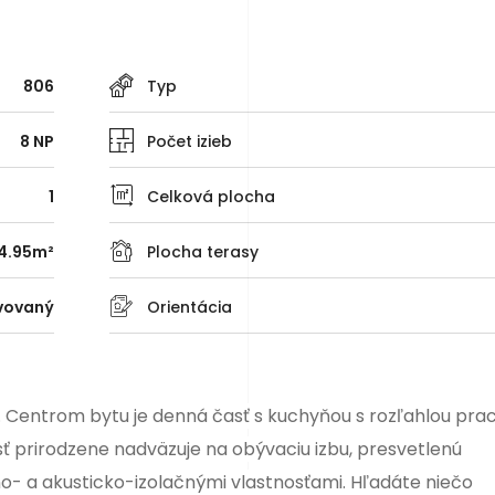
806
Typ
8 NP
Počet izieb
1
Celková plocha
4.95m²
Plocha terasy
vovaný
Orientácia
 Centrom bytu je denná časť s kuchyňou s rozľahlou pr
ť prirodzene nadväzuje na obývaciu izbu, presvetlenú
o- a akusticko-izolačnými vlastnosťami. Hľadáte niečo