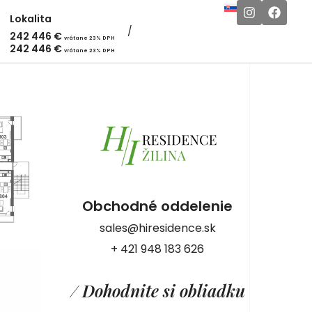
Lokalita
242 446
€
vrátane 23% DPH
242 446
€
vrátane 23% DPH
Obchodné oddelenie
sales@hiresidence.sk
+ 421 948 183 626
/ Dohodnite si obliadku