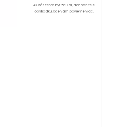
Ak vás tento byt zaujal, dohodnite si
obhliadku, kde vám povieme viac.