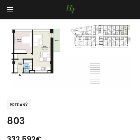
PREDANÝ
803
332 592€