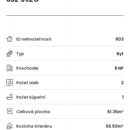
ID nehnuteľnosti
803
Typ
Byt
Poschodie
8 NP
Počet izieb
2
Počet kúpeľní
1
Celková plocha
61.35m²
Rozloha interiéru
55.50m²