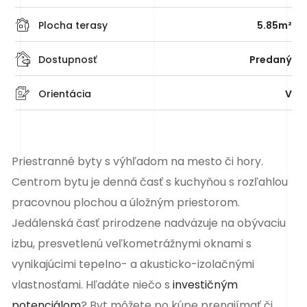
Plocha terasy
5.85m²
Dostupnosť
Predaný
Orientácia
V
Priestranné
byty
s výhľadom na mesto či hory.
Centrom bytu je denná časť s kuchyňou s rozľahlou
pracovnou plochou a úložným priestorom.
Jedálenská časť prirodzene nadväzuje na obývaciu
izbu, presvetlenú veľkometrážnymi oknami s
vynikajúcimi tepelno- a akusticko-izolačnými
vlastnosťami. Hľadáte niečo s
investičným
potenciálom
? Byt môžete po kúpe prenajímať či