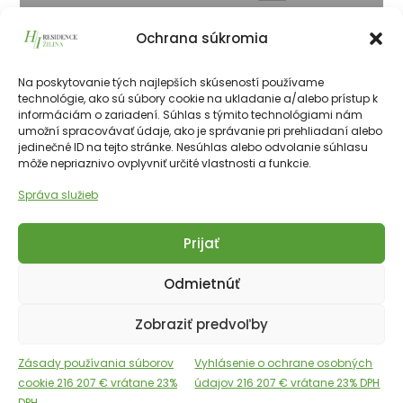
Ochrana súkromia
601
216 207
€
vrátane 23% DPH
216 207
€
Na poskytovanie tých najlepších skúseností používame
technológie, ako sú súbory cookie na ukladanie a/alebo prístup k
informáciám o zariadení. Súhlas s týmito technológiami nám
umožní spracovávať údaje, ako je správanie pri prehliadaní alebo
226511€
55.50 m²
2
6 NP
SV
jedinečné ID na tejto stránke. Nesúhlas alebo odvolanie súhlasu
môže nepriaznivo ovplyvniť určité vlastnosti a funkcie.
Správa služieb
Prijať
Odmietnúť
Copyright © 2025 Financial Hotels Management.
Správa webu TOMARCO
Zobraziť predvoľby
Cookies
GDPR
Zásady používania súborov
Vyhlásenie o ochrane osobných
Angličtina
Slovenčina
cookie 216 207 € vrátane 23%
údajov 216 207 € vrátane 23% DPH
DPH