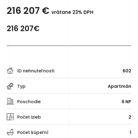
216 207
€
vrátane 23% DPH
216 207€
ID nehnuteľnosti
602
Typ
Apartmán
Poschodie
6 NP
Počet izieb
2
Počet kúpeľní
1