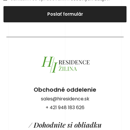
Poslať formulár
Obchodné oddelenie
sales@hiresidence.sk
+ 421 948 183 626
/ Dohodnite si obliadku