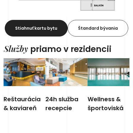
Stiahnuť kartu bytu
Štandard bývania
Služby
priamo v rezidencii
Reštaurácia
24h služba
Wellness &
& kaviareň
recepcie
športoviská