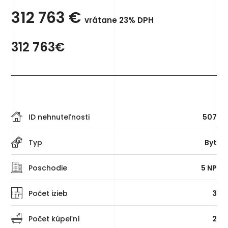
312 763
€
vrátane 23% DPH
312 763€
ID nehnuteľnosti
507
Typ
Byt
Poschodie
5 NP
Počet izieb
3
Počet kúpeľní
2