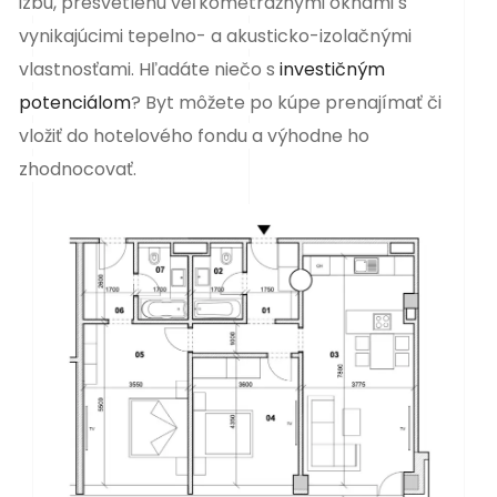
izbu, presvetlenú veľkometrážnymi oknami s
vynikajúcimi tepelno- a akusticko-izolačnými
vlastnosťami. Hľadáte niečo s
investičným
potenciálom
? Byt môžete po kúpe prenajímať či
vložiť do hotelového fondu a výhodne ho
zhodnocovať.