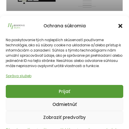
501
Ochrana súkromia
215 625
€
vrátane 23% DPH
215 625
€
Na poskytovanie tých najlepších skúseností používame
technológie, ako sú súbory cookie na ukladanie a/alebo prístup k
informáciám o zariadení. Súhlas s týmito technológiami nám
226511€
55.50 m²
2
5 NP
SV
umožní spracovávať údaje, ako je správanie pri prehliadaní alebo
jedinečné ID na tejto stránke. Nesúhlas alebo odvolanie súhlasu
môže nepriaznivo ovplyvniť určité vlastnosti a funkcie.
Správa služieb
Prijať
Copyright © 2025 Financial Hotels Management.
Správa webu TOMARCO
Odmietnúť
Cookies
GDPR
Zobraziť predvoľby
Angličtina
Slovenčina