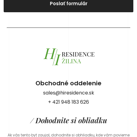
Poslať formulár
Obchodné oddelenie
sales@hiresidence.sk
+ 421 948 183 626
/ Dohodnite si obliadku
Ak vás tento byt zaujal, dohodnite si obhliadku, kde vám povieme