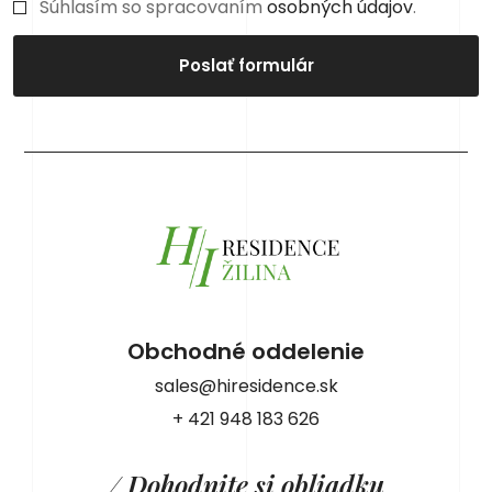
Súhlasím so spracovaním
osobných údajov
.
Poslať formulár
Obchodné oddelenie
sales@hiresidence.sk
+ 421 948 183 626
/ Dohodnite si obliadku