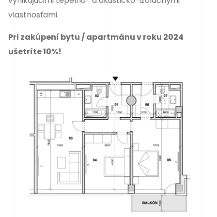
vynikajúcimi tepelno- a akusticko-izolačnými
vlastnosťami.
Pri zakúpení bytu / apartmánu v roku 2024
ušetríte 10%!