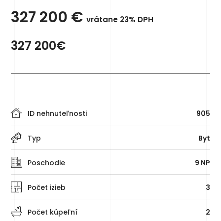
327 200
€
vrátane 23% DPH
327 200€
ID nehnuteľnosti
905
Typ
Byt
Poschodie
9 NP
Počet izieb
3
Počet kúpeľní
2