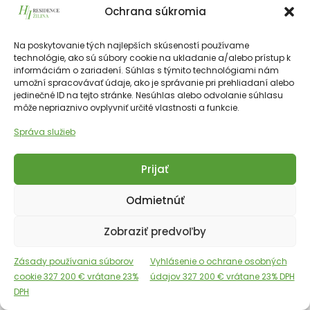
Ochrana súkromia
901
324 786
€
vrátane 23% DPH
324 786
€
Na poskytovanie tých najlepších skúseností používame
technológie, ako sú súbory cookie na ukladanie a/alebo prístup k
informáciám o zariadení. Súhlas s týmito technológiami nám
umožní spracovávať údaje, ako je správanie pri prehliadaní alebo
226511€
83.60 m²
3
9 NP
SV
jedinečné ID na tejto stránke. Nesúhlas alebo odvolanie súhlasu
môže nepriaznivo ovplyvniť určité vlastnosti a funkcie.
Správa služieb
Prijať
Odmietnúť
Copyright © 2025 Financial Hotels Management.
Správa webu TOMARCO
Zobraziť predvoľby
Cookies
GDPR
Zásady používania súborov
Vyhlásenie o ochrane osobných
Angličtina
Slovenčina
cookie 327 200 € vrátane 23%
údajov 327 200 € vrátane 23% DPH
DPH