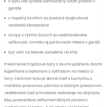
k bytu vás vyvezie samostatný výťah priamo z
garáže
o tepelný komfort sa postará dvojkruhová
nezávislá klimatizácia
stropy v týchto bytoch sú nadštandardne
veľkorysé, rovnako aj parkovacie miesta v garáži
byt vám na želanie zariadime na kľúč
Priestranné trojizbové byty s dvomi spálňami, dvomi
kúpeľňami a balkónom s výhľadom na mesto či
hory. Centrom bytu je denná časť s kuchyňou s
rozľahlou pracovnou plochou a úložným priestorom.
Jedálenská časť prirodzene nadväzuje na obývaciu
izbu, presvetlenú veľkometrážnymi oknami s