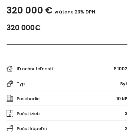
320 000
€
vrátane 23% DPH
320 000€
ID nehnuteľnosti
P 1002
Typ
Byt
Poschodie
10 NP
Počet izieb
3
Počet kúpeľní
2