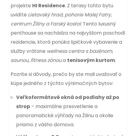
projekte
HI Residence
. Z terasy tohto bytu
uvidíte
Lietavský hrad, pohorie Malej Fatry,
centrum Žiliny a Farský kostol
. Tento luxusný
penthouse sa nachádza na najvyššom poschodí
rezidencie, ktorá ponúka špičkové vybavenie a
služby vrátane
wellness centra s bazénom,
saunou, fitness zónou
a
tenisovým kurtom
.
Pozrite si dôvody, prečo by ste mali uvažovať o
kúpe jedného z týchto výnimočných bytov:
Veľkoformátové okná od podlahy až po
strop
– maximálne presvetlenie a
panoramatické výhľady na Žilinu a okolie
priamo z vášho domova.