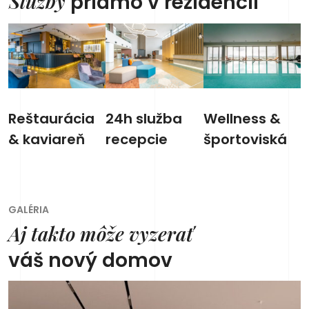
Služby
priamo v rezidencii
Reštaurácia
24h služba
Wellness &
& kaviareň
recepcie
športoviská
GALÉRIA
Aj takto môže vyzerať
váš nový domov