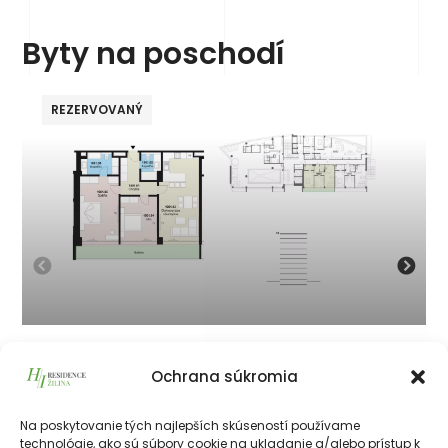
Byty na poschodí
REZERVOVANÝ
P 10 01
Ochrana súkromia
320 000
€
vrátane 23% DPH
320 000
€
Na poskytovanie tých najlepších skúseností používame
technológie, ako sú súbory cookie na ukladanie a/alebo prístup k