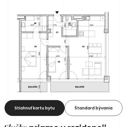
Stiahnuť kartu bytu
Štandard bývania