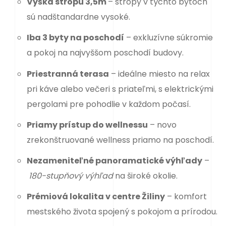
Výška stropu 3,5m
– stropy v týchto bytoch
sú nadštandardne vysoké.
Iba 3 byty na poschodí
– exkluzívne súkromie
a pokoj na najvyššom poschodí budovy.
Priestranná terasa
– ideálne miesto na relax
pri káve alebo večeri s priateľmi, s elektrickými
pergolami pre pohodlie v každom počasí.
Priamy prístup do wellnessu
– novo
zrekonštruované wellness priamo na poschodí.
Nezameniteľné panoramatické výhľady
–
180-stupňový výhľad
na široké okolie.
Prémiová lokalita v centre Žiliny
– komfort
mestského života spojený s pokojom a prírodou.