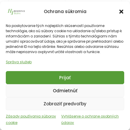
0
0
0
0
0
0
Ochrana súkromia
HOURS
MINUTES
SECONDS
Na poskytovanie tých najlepších skúseností používame
technológie, ako sú súbory cookie na ukladanie a/alebo prístup k
informáciám o zariadení. Súhlas s týmito technológiami nám
umožní spracovávať údaje, ako je správanie pri prehliadaní alebo
jedinečné ID na tejto stránke. Nesúhlas alebo odvolanie súhlasu
môže nepriaznivo ovplyvniť určité vlastnosti a funkcie.
Správa služieb
Prijať
Odmietnúť
Zobraziť predvoľby
Zásady používania súborov
Vyhlásenie o ochrane osobných
cookie
údajov